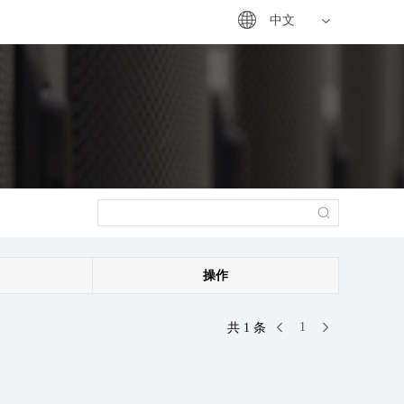
中文
操作
1
共 1 条