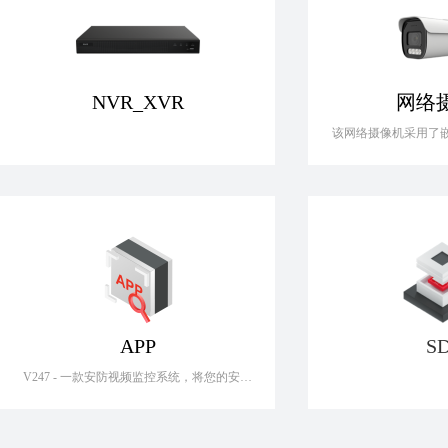
NVR_XVR
网络
该网络摄像机采用了
多项先进的IT技术，
（h.264、h.265、h.
代码压缩、双向音频对
ISP、云台（PTZ
输出、缓冲存储和
APP
S
V247 - 一款安防视频监控系统，将您的安全
防护提升至全新高度，让您更好地掌控周围
环境，密切关注最重要的人事物。 主要功
能和特性如下： -界面简洁，操控便捷 -支持